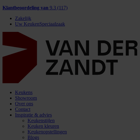
Klantbeoordeling van
9.3 (117)
Zakelijk
Uw KeukenSpeciaalzaak
Keukens
Showroom
Over ons
Contact
Inspiratie & advies
Keukenstijlen
Keuken kleuren
Keukenopstellingen
Blogs