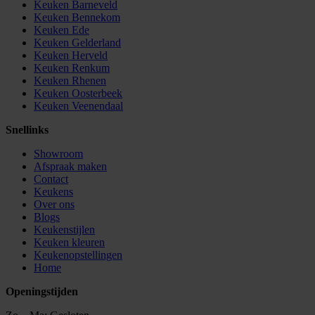
Keuken Barneveld
Keuken Bennekom
Keuken Ede
Keuken Gelderland
Keuken Herveld
Keuken Renkum
Keuken Rhenen
Keuken Oosterbeek
Keuken Veenendaal
Snellinks
Showroom
Afspraak maken
Contact
Keukens
Over ons
Blogs
Keukenstijlen
Keuken kleuren
Keukenopstellingen
Home
Openingstijden