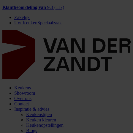
Klantbeoordeling van
9.3 (117)
Zakelijk
Uw KeukenSpeciaalzaak
Keukens
Showroom
Over ons
Contact
Inspiratie & advies
Keukenstijlen
Keuken kleuren
Keukenopstellingen
Blogs