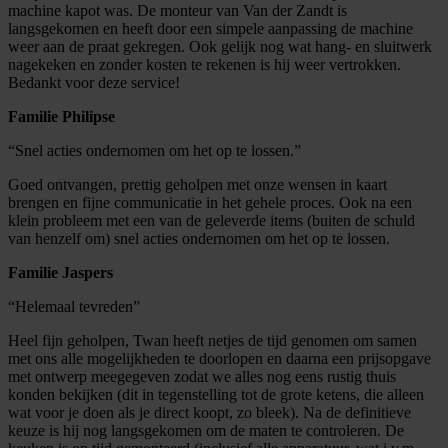
machine kapot was. De monteur van Van der Zandt is
langsgekomen en heeft door een simpele aanpassing de machine
weer aan de praat gekregen. Ook gelijk nog wat hang- en sluitwerk
nagekeken en zonder kosten te rekenen is hij weer vertrokken.
Bedankt voor deze service!
Familie Philipse
“Snel acties ondernomen om het op te lossen.”
Goed ontvangen, prettig geholpen met onze wensen in kaart
brengen en fijne communicatie in het gehele proces. Ook na een
klein probleem met een van de geleverde items (buiten de schuld
van henzelf om) snel acties ondernomen om het op te lossen.
Familie Jaspers
“Helemaal tevreden”
Heel fijn geholpen, Twan heeft netjes de tijd genomen om samen
met ons alle mogelijkheden te doorlopen en daarna een prijsopgave
met ontwerp meegegeven zodat we alles nog eens rustig thuis
konden bekijken (dit in tegenstelling tot de grote ketens, die alleen
wat voor je doen als je direct koopt, zo bleek). Na de definitieve
keuze is hij nog langsgekomen om de maten te controleren. De