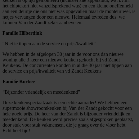
keuken is op tijd gemonteerd (inclusief alle apparatuur, wat i.v.m.
het chiptekort niet vanzelfsprekend was) en een kleine oneffenheid
aan een deurtje die ons niet was opgevallen maar de monteur wel, is
netjes vervangen door een nieuwe. Helemaal tevreden dus, we
kunnen Van der Zandt zeker aanbevelen.
Familie Hilberdink
“Niet te tippen aan de service en prijs/kwaliteit”
We hebben in de afgelopen 30 jaar in de voor ons dan nieuwe
woning alle 3 keer een nieuwe keuken gekocht bij vd Zandt
Keukens. De concurrenten konden in al die 30 jaar niet tippen aan
de service en prijs/kwaliteit van vd Zandt Keukens
Familie Korbee
“Bijzonder vriendelijk en meedenkend”
Deze keukenspeciaalzaak is een echte aanrader! We hebben een
supermooie showroomkeuken bij Van der Zandt gekocht voor een
hele goeie prijs. De heer van der Zandt is bijzonder vriendelijk en
meedenkend. De keuken werd precies zoals afgesproken geplaatst,
door stuk voor stuk vakmensen, die je graag over de vloer hebt.
Echt heel fijn!