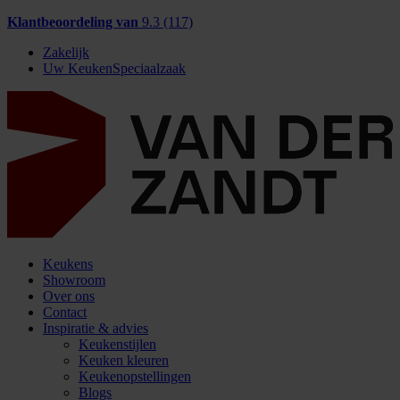
Klantbeoordeling van
9.3 (117)
Zakelijk
Uw KeukenSpeciaalzaak
Keukens
Showroom
Over ons
Contact
Inspiratie & advies
Keukenstijlen
Keuken kleuren
Keukenopstellingen
Blogs