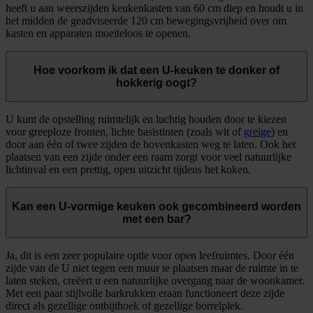
heeft u aan weerszijden keukenkasten van 60 cm diep en houdt u in
het midden de geadviseerde 120 cm bewegingsvrijheid over om
kasten en apparaten moeiteloos te openen.
Hoe voorkom ik dat een U-keuken te donker of
hokkerig oogt?
U kunt de opstelling ruimtelijk en luchtig houden door te kiezen
voor greeploze fronten, lichte basistinten (zoals wit of
greige
) en
door aan één of twee zijden de bovenkasten weg te laten. Ook het
plaatsen van een zijde onder een raam zorgt voor veel natuurlijke
lichtinval en een prettig, open uitzicht tijdens het koken.
Kan een U-vormige keuken ook gecombineerd worden
met een bar?
Ja, dit is een zeer populaire optie voor open leefruimtes. Door één
zijde van de U niet tegen een muur te plaatsen maar de ruimte in te
laten steken, creëert u een natuurlijke overgang naar de woonkamer.
Met een paar stijlvolle barkrukken eraan functioneert deze zijde
direct als gezellige ontbijthoek of gezellige borrelplek.