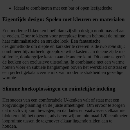
Ideaal te combineren met een bar of open leefgedeelte
Eigentijds design: Spelen met kleuren en materialen
Een moderne U-keuken hoeft dankzij slim design nooit massief aan
te voelen. Door te kiezen voor greeploze fronten behoudt de ruimte
haar minimalistische en strakke look. Een fantastische
designmethode om diepte en karakter te creëren is de
two-tone
stijl:
combineer bijvoorbeeld greeploze witte kasten aan de ene zijde met
stijlvolle, donkergrijze kasten aan de andere kant. Dit contrast geeft
de keuken een exclusieve uitstraling. In combinatie met een warme
houten vloer en subtiele hanglampen boven het werkblad ontstaat er
een perfect gebalanceerde mix van moderne strakheid en gezellige
warmte.
Slimme hoekoplossingen en ruimtelijke indeling
Het succes van een comfortabele U-keuken valt of staat met een
zorgvuldige planning en de juiste afmetingen. Om ervoor te zorgen
dat u zich vrij kunt bewegen, en dat lades en vaatwassers elkaar niet
blokkeren bij het openen, adviseren wij om minimaal 120 centimeter
loopruimte tussen de tegenover elkaar liggende zijden aan te
houden.