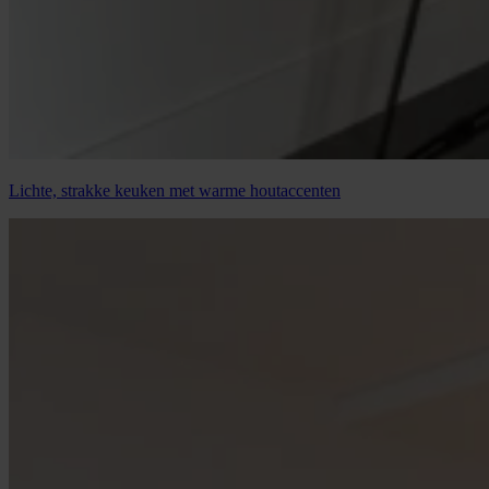
Lichte, strakke keuken met warme houtaccenten