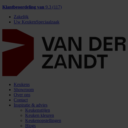
Klantbeoordeling van
9.3 (117)
Zakelijk
Uw KeukenSpeciaalzaak
Keukens
Showroom
Over ons
Contact
Inspiratie & advies
Keukenstijlen
Keuken kleuren
Keukenopstellingen
Blogs