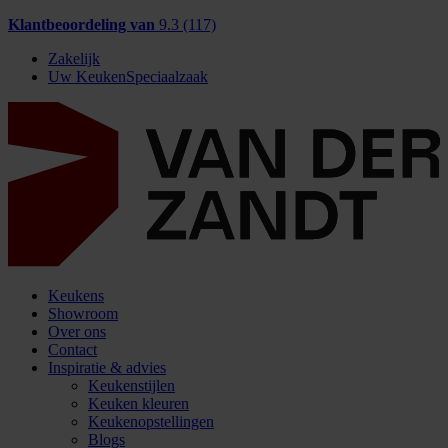
Klantbeoordeling van
9.3 (117)
Zakelijk
Uw KeukenSpeciaalzaak
Keukens
Showroom
Over ons
Contact
Inspiratie & advies
Keukenstijlen
Keuken kleuren
Keukenopstellingen
Blogs