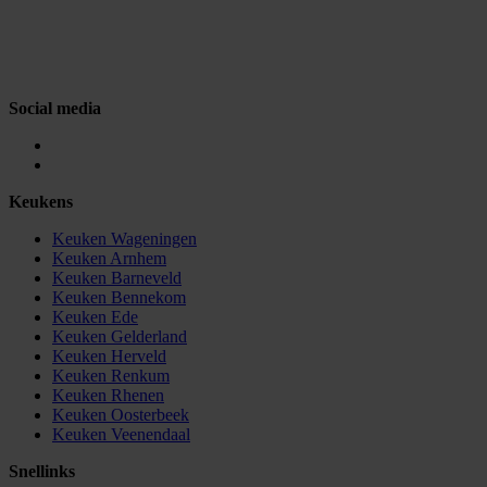
Social media
Keukens
Keuken Wageningen
Keuken Arnhem
Keuken Barneveld
Keuken Bennekom
Keuken Ede
Keuken Gelderland
Keuken Herveld
Keuken Renkum
Keuken Rhenen
Keuken Oosterbeek
Keuken Veenendaal
Snellinks