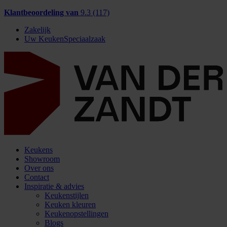
Klantbeoordeling van
9.3 (117)
Zakelijk
Uw KeukenSpeciaalzaak
Keukens
Showroom
Over ons
Contact
Inspiratie & advies
Keukenstijlen
Keuken kleuren
Keukenopstellingen
Blogs