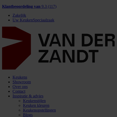
Klantbeoordeling van
9.3 (117)
Zakelijk
Uw KeukenSpeciaalzaak
Keukens
Showroom
Over ons
Contact
Inspiratie & advies
Keukenstijlen
Keuken kleuren
Keukenopstellingen
Blogs