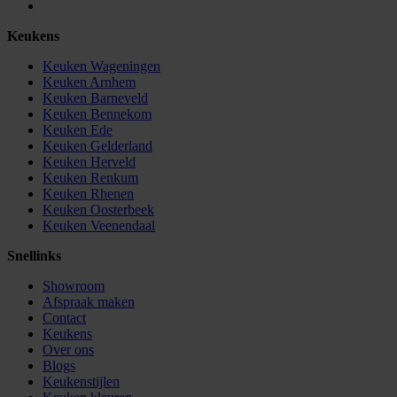
Keukens
Keuken Wageningen
Keuken Arnhem
Keuken Barneveld
Keuken Bennekom
Keuken Ede
Keuken Gelderland
Keuken Herveld
Keuken Renkum
Keuken Rhenen
Keuken Oosterbeek
Keuken Veenendaal
Snellinks
Showroom
Afspraak maken
Contact
Keukens
Over ons
Blogs
Keukenstijlen